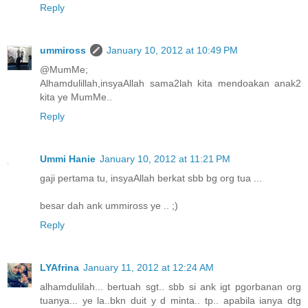
Reply
ummiross
January 10, 2012 at 10:49 PM
@MumMe;
Alhamdulillah,insyaAllah sama2lah kita mendoakan anak2
kita ye MumMe..
Reply
Ummi Hanie
January 10, 2012 at 11:21 PM
gaji pertama tu, insyaAllah berkat sbb bg org tua ...
besar dah ank ummiross ye .. ;)
Reply
LYAfrina
January 11, 2012 at 12:24 AM
alhamdulilah... bertuah sgt.. sbb si ank igt pgorbanan org
tuanya... ye la..bkn duit y d minta.. tp.. apabila ianya dtg