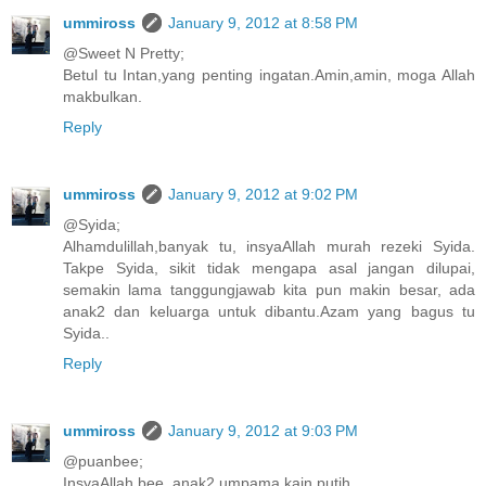
ummiross
January 9, 2012 at 8:58 PM
@Sweet N Pretty;
Betul tu Intan,yang penting ingatan.Amin,amin, moga Allah
makbulkan.
Reply
ummiross
January 9, 2012 at 9:02 PM
@Syida;
Alhamdulillah,banyak tu, insyaAllah murah rezeki Syida.
Takpe Syida, sikit tidak mengapa asal jangan dilupai,
semakin lama tanggungjawab kita pun makin besar, ada
anak2 dan keluarga untuk dibantu.Azam yang bagus tu
Syida..
Reply
ummiross
January 9, 2012 at 9:03 PM
@puanbee;
InsyaAllah bee, anak2 umpama kain putih...