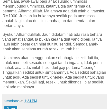
Semalam, awal-awal pagi anak sulung ummiross
menghubungi ummiross, katanya dia dah terima gaji
pertama, Alhamdulillah. Malamnya ada duit telah di transfer,
RM1000. Jumlah itu bukannya sedikit pada ummiross,
apatah lagi kalau duit itu sebahagian dari pendapatan
pertamanya.
Syukur..Alhamdulillah. Jauh didalam hati ada rasa terharu
yang amat sangat. Ia bukan kerana duit yang diberi. Ianya
jauh lebih besar dari nilai duit itu sendiri. Semoga anak-
anak akan sentiasa murah rezeki, murah hati….
Ummiross akan menggunakan sebahagian kecil duit itu,
untuk membeli sesuatu sebagai tanda ingatan, tidak perlu
mahal, asal ada, inilah hasil duit gaji pertama “abang”.
Tinggalkan sedikit untuk simpanannya.Ada sedikit bahagian
untuk adik. Ada sedikit untuk nenek. Ada sedikit untuk yang
memerlukan. Sekali lagi, rezeki untuk dikongsi, biar sedikit,
tapi ada manisnya.
ummiross
at
1:24 PM
Share