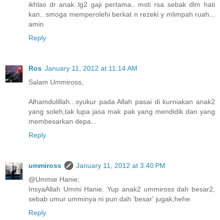
ikhlas dr anak..lg2 gaji pertama.. msti rsa sebak dlm hati
kan.. smoga memperolehi berkat n rezeki y mlimpah ruah...
amin
Reply
Ros
January 11, 2012 at 11:14 AM
Salam Ummiross,
Alhamdulillah...syukur pada Allah pasai di kurniakan anak2
yang soleh,tak lupa jasa mak pak yang mendidik dan yang
membesarkan depa...
Reply
ummiross
January 11, 2012 at 3:40 PM
@Ummie Hanie;
InsyaAllah Ummi Hanie. Yup anak2 ummiross dah besar2,
sebab umur umminya ni pun dah 'besar' jugak,hehe.
Reply